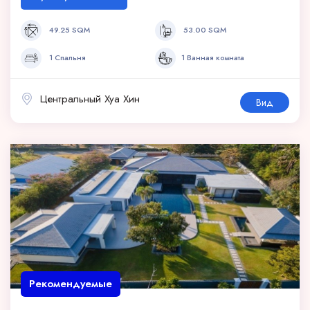
49.25 SQM
53.00 SQM
1 Спальня
1 Ванная комната
Центральный Хуа Хин
Вид
Рекомендуемые