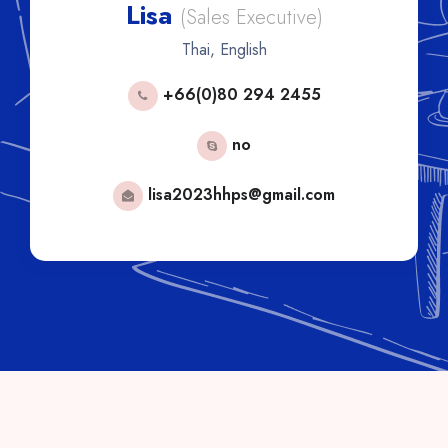
Tong
ecutive)
(Sales Execu
sh
Thai, English
94 2455
+ 66 80 450 1
No
gmail.com
tong.hhps2025@gma