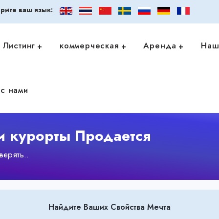
рите ваш язык:
Листинг
коммерческая
Аренда
Наш
с нами
и курорты Продается
ерять..
Найдите Ваших Свойства Мечта