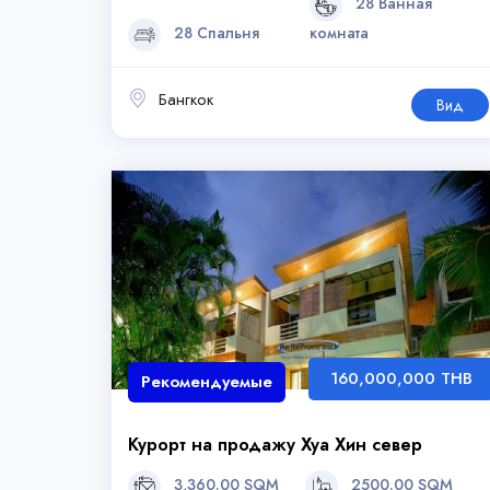
28 Ванная
28 Спальня
комната
Бангкок
Вид
160,000,000 THB
Рекомендуемые
Курорт на продажу Хуа Хин север
3,360.00 SQM
2500.00 SQM