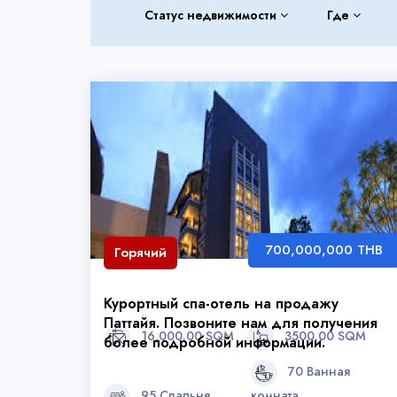
Статус недвижимости
Где
700,000,000 THB
Горячий
Курортный спа-отель на продажу
Паттайя. Позвоните нам для получения
16,000.00 SQM
3500.00 SQM
более подробной информации.
70 Ванная
95 Спальня
комната