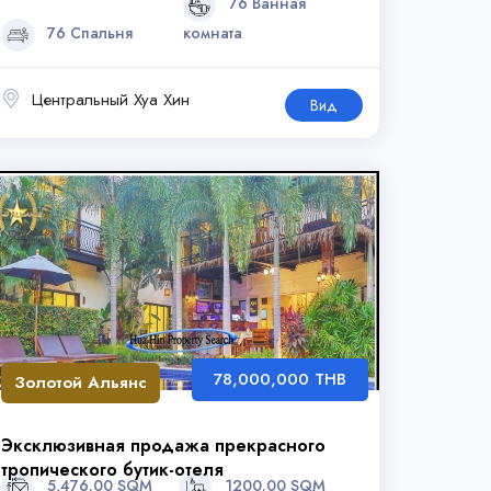
76 Ванная
76 Спальня
комната
Центральный Хуа Хин
Вид
78,000,000 THB
Золотой Альянс
Эксклюзивная продажа прекрасного
тропического бутик-отеля
5,476.00 SQM
1200.00 SQM