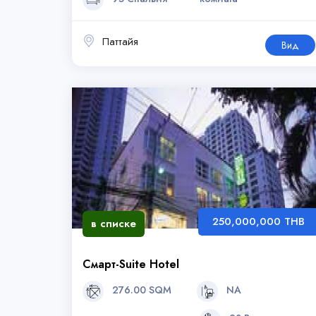
Паттайя
Вид
250,000,000 THB
в списке
Смарт-Suite Hotel
276.00 SQM
NA