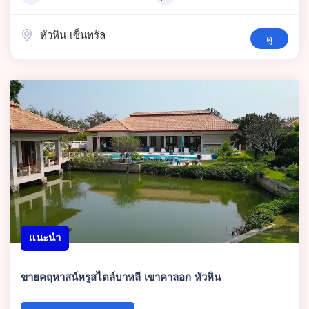
หัวหิน เซ็นทรัล
ดู
แนะนำ
ขายคฤหาสน์หรูสไตล์บาหลี เขาคาลอก หัวหิน