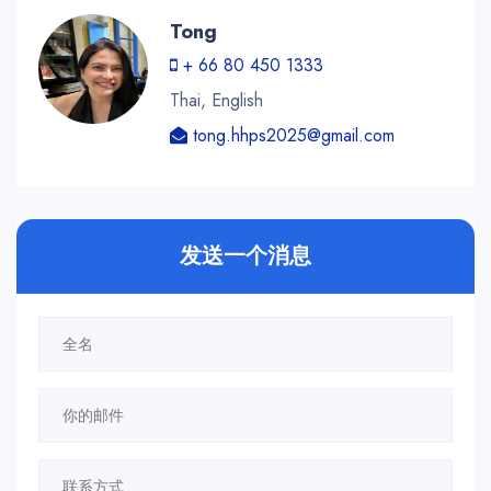
Tong
+ 66 80 450 1333
Thai, English
tong.hhps2025@gmail.com
发送一个消息