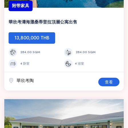
附带家具
華欣考濤海灘桑蒂普拉頂層公寓出售
13,800,000 THB
284.00 SQM
284.00 SQM
4 卧室
4 浴室
華欣考陶
查看