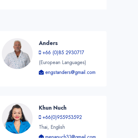
Anders
+66 (0)85 2930717
(European Languages)
engstanders@gmail.com
Khun Nuch
+66(0)955953592
Thai, English
menanuch31@gmail.com