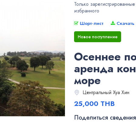
Только зарегистрированные у
избранного
Шорт-лист
Скачать
Новое поступление
Осеннее по
аренда кон
море
Центральный Хуа Хин
25,000 THB
Поделиться сведениям