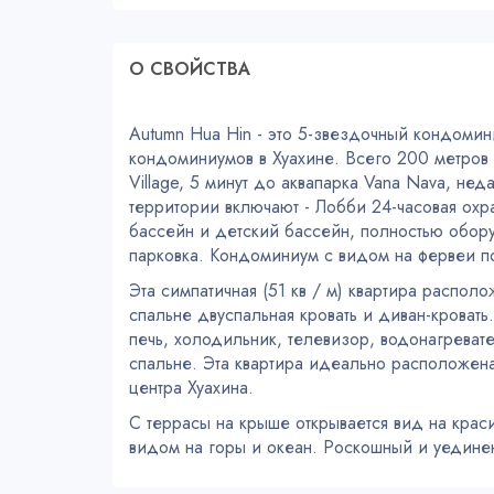
О СВОЙСТВA
Autumn Hua Hin - это 5-звездочный кондомини
кондоминиумов в Хуахине. Всего 200 метров 
Village, 5 минут до аквапарка Vana Nava, не
территории включают - Лобби 24-часовая охр
бассейн и детский бассейн, полностью обор
парковка. Кондоминиум с видом на фервеи по
Эта симпатичная (51 кв / м) квартира располо
спальне двуспальная кровать и диван-кровать
печь, холодильник, телевизор, водонагреват
спальне. Эта квартира идеально расположена 
центра Хуахина.
С террасы на крыше открывается вид на кра
видом на горы и океан. Роскошный и уедине