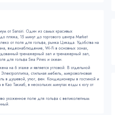
ум от Sansiri. Один из самых красивых
до пляжа, 15 минут до торгового центра Market
далеко от поля для гольфа, рынка Цикада. Удобства на
ана, видеонаблюдение, Wi-Fi в основных зонах,
удованный тренажерный зал и тренажерный зал,
ля для гольфа Sea Pines и океан.
жена на 6 этаже и является угловой. В отдельной
. Электроплитка, стильная мебель, микроволновая
ель в душевой, утюг, фен. Кондиционеры в гостиной и
в Као Такиаб, в нескольких минутах езды к югу от
сиво ухоженное поле для гольфа с великолепным
нный.