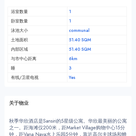
浴室数量
1
卧室数量
1
泳池大小
communal
土地面积
51.40 SQM
内部区域
51.40 SQM
与市中心距离
6km
睡
3
有线/卫星电视
Yes
关于物业
秋季华欣酒店是Sansiri的5星级公寓。华欣最美丽的公寓
之一。距海滩仅200米，距Market Village购物中心15分
钟，距Vana Nava水上乐园5分钟，靠近高尔夫球场和蝉