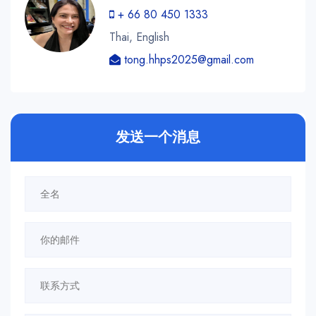
+ 66 80 450 1333
Thai, English
tong.hhps2025@gmail.com
发送一个消息