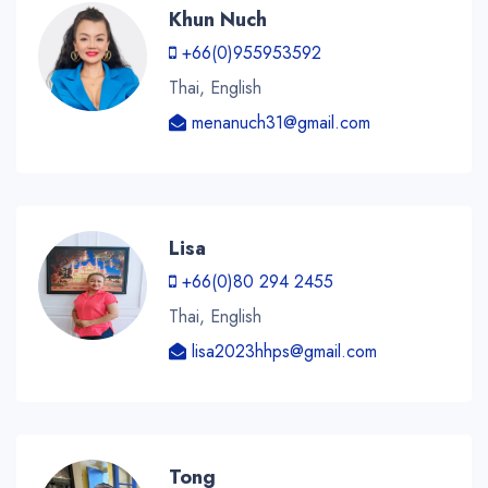
Khun Nuch
+66(0)955953592
Thai, English
menanuch31@gmail.com
Lisa
+66(0)80 294 2455
Thai, English
lisa2023hhps@gmail.com
Tong