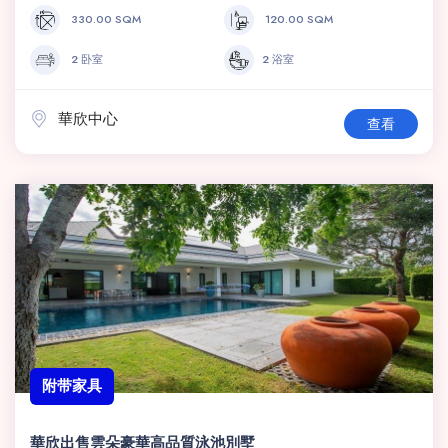
330.00 SQM
120.00 SQM
2 卧室
2 浴室
華欣中心
查看
附带家具
華欣出售雲朵豪華高品質泳池別墅