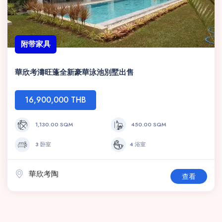
附带家具
華欣考濤旺蓬全新豪華泳池別墅出售
16,900,000 THB
1,130.00 SQM
450.00 SQM
3 卧室
4 浴室
華欣考陶
查看