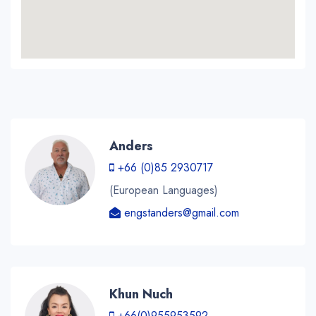
Anders
+66 (0)85 2930717
(European Languages)
engstanders@gmail.com
Khun Nuch
+66(0)955953592