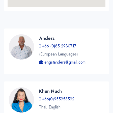
Anders
+66 (0)85 2930717
(European Languages)
engstanders@gmail.com
Khun Nuch
+66(0)955953592
Thai, English