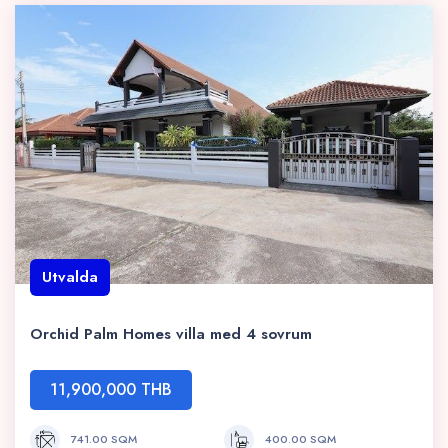
Utvalda
Orchid Palm Homes villa med 4 sovrum
11,900,000 THB
741.00 SQM
400.00 SQM