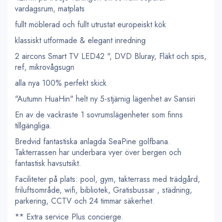
vardagsrum, matplats
fullt möblerad och fullt utrustat europeiskt kök
klassiskt utformade & elegant inredning
2 aircons Smart TV LED42 ", DVD Bluray, Fläkt och spis,
ref, mikrovågsugn
alla nya 100% perfekt skick
"Autumn HuaHin" helt ny 5-stjärnig lägenhet av Sansiri
En av de vackraste 1 sovrumslägenheter som finns
tillgängliga.
Bredvid fantastiska anlagda SeaPine golfbana.
Takterrassen har underbara vyer över bergen och
fantastisk havsutsikt.
Faciliteter på plats: pool, gym, takterrass med trädgård,
friluftsområde, wifi, bibliotek, Gratisbussar , städning,
parkering, CCTV och 24 timmar säkerhet.
** Extra service Plus concierge.