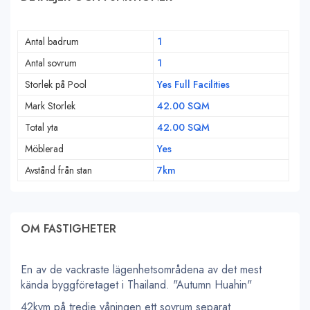
Antal badrum
1
Antal sovrum
1
Storlek på Pool
Yes Full Facilities
Mark Storlek
42.00 SQM
Total yta
42.00 SQM
Möblerad
Yes
Avstånd från stan
7km
OM FASTIGHETER
En av de vackraste lägenhetsområdena av det mest
kända byggföretaget i Thailand. "Autumn Huahin"
42kvm på tredje våningen ett sovrum separat