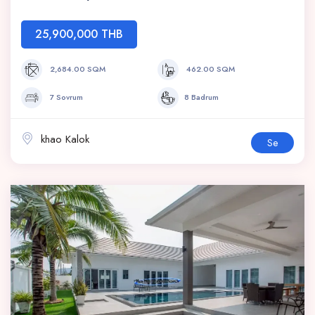
25,900,000 THB
2,684.00 SQM
462.00 SQM
7 Sovrum
8 Badrum
khao Kalok
Se