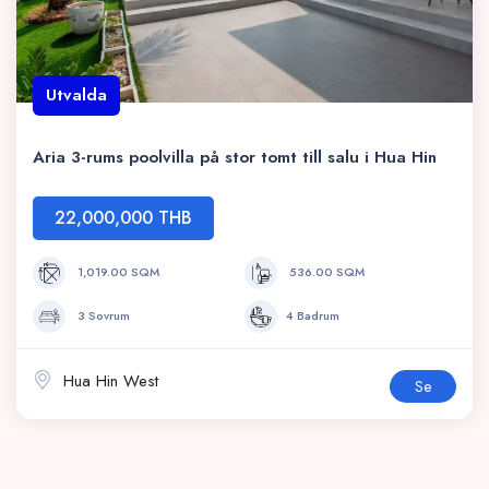
Utvalda
Aria 3-rums poolvilla på stor tomt till salu i Hua Hin
22,000,000 THB
1,019.00 SQM
536.00 SQM
3 Sovrum
4 Badrum
Hua Hin West
Se