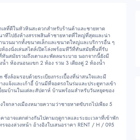
นทำเลที่ดีในหัวหินสะดวกสำหรับร้านค้าและชายหาด
5 นาทีไปยังห้างสรรพสินค้าชายหาดที่ใหญ่ที่สุดและน่า
ารจำนวนมากทั้งขนาดเล็กและขนาดใหญ่และบริการอื่น ๆ
งนั่งเล่นสไตล์เปิดโล่งพร้อมทีวีที่ทันสมัยพื้นที่รับ
ี่ทันสมัยรวมถึงเตาและพัดลมระบาย นอกจากนี้ยังมี
งน้ำ ห้องนอนแขก 2 ห้อง รวม 3 เตียงคู่ 2 ห้องน้ำ
m ซึ่งล้อมรอบด้วยระเบียงกระเบื้องที่น่าสนใจและมี
แจ้งและเก้าอี้ บ้านมีที่จอดรถในร่มและประตูทางเข้า
่ยมบ้านในแต่ละสัปดาห์ บ้านพร้อมสำหรับวันหยุดของ
้ของใจกลางเมืองหมายความว่าชายหาดขับรถไปเพียง 5
าคาอาจแตกต่างกันไปตามฤดูกาลและระยะเวลาที่เข้าพัก
โทรจองล่วงหน้า อ้างอิงใบเสนอราคา RENT / H / 095