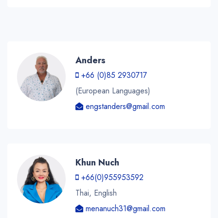
Anders
+66 (0)85 2930717
(European Languages)
engstanders@gmail.com
Khun Nuch
+66(0)955953592
Thai, English
menanuch31@gmail.com