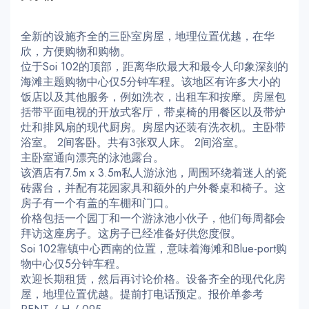
全新的设施齐全的三卧室房屋，地理位置优越，在华
欣，方便购物和购物。
位于Soi 102的顶部，距离华欣最大和最令人印象深刻的
海滩主题购物中心仅5分钟车程。该地区有许多大小的
饭店以及其他服务，例如洗衣，出租车和按摩。房屋包
括带平面电视的开放式客厅，带桌椅的用餐区以及带炉
灶和排风扇的现代厨房。房屋内还装有洗衣机。主卧带
浴室。 2间客卧。共有3张双人床。 2间浴室。
主卧室通向漂亮的泳池露台。
该酒店有7.5m x 3.5m私人游泳池，周围环绕着迷人的瓷
砖露台，并配有花园家具和额外的户外餐桌和椅子。这
房子有一个有盖的车棚和门口。
价格包括一个园丁和一个游泳池小伙子，他们每周都会
拜访这座房子。这房子已经准备好供您度假。
Soi 102靠镇中心西南的位置，意味着海滩和Blue-port购
物中心仅5分钟车程。
欢迎长期租赁，然后再讨论价格。设备齐全的现代化房
屋，地理位置优越。提前打电话预定。报价单参考