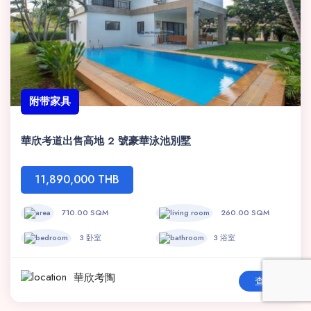
附带家具
華欣考道出售高地 2 號豪華泳池別墅
11,890,000 THB
710.00 SQM
260.00 SQM
3 卧室
3 浴室
華欣考陶
查看