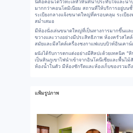
นี่คือคอนโดวิวทะเลหัวหินที่น่าประทับใจและน่
มากกว่าคอนโดมิเนียม สถานที่ให้บริการอยู่บนชั
ระเบียงกลางแจ้งขนาดใหญ่ที่ครอบคลุม ระเบียงพร
สม่ำเสมอ
มีห้องนั่งเล่นขนาดใหญ่ที่เป็นทางการมากขึ้น
ขวางและวางอย่างมีประสิทธิภาพ ห้องครัวสไตล์ย
สมัยและมีสไตล์เครื่องชงกาแฟแบบบิวท์อินเคาน
ผนังได้รับการตกแต่งอย่างมีศิลปะด้วยเทคนิค "หิ
เป็นหินภูเขาไฟนำเข้าจากอินโดนีเซียและพื้นไม้ส
ห้องน้ำในตัว มีห้องซักรีดและห้องเก็บของรวมถ
แฟ้มรูปภาพ