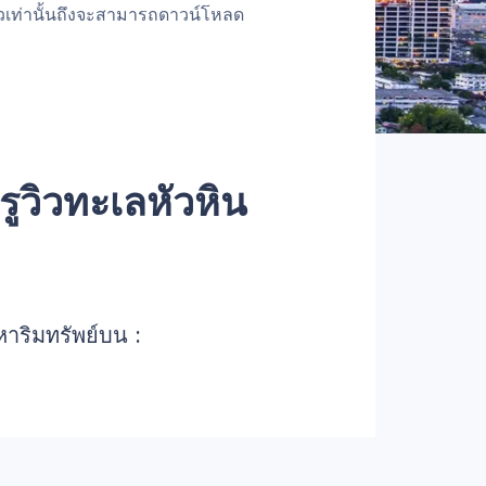
้วเท่านั้นถึงจะสามารถดาวน์โหลด
วิวทะเลหัวหิน
หาริมทรัพย์บน :