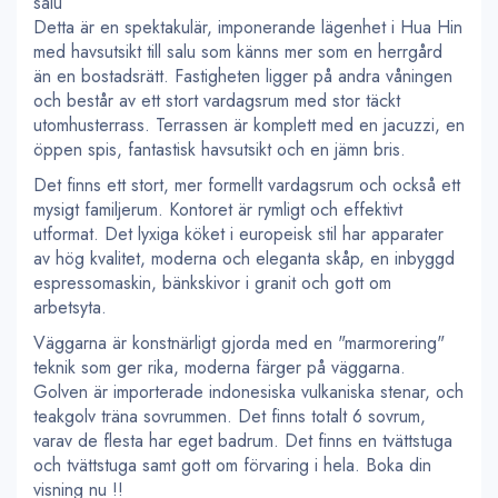
salu
Detta är en spektakulär, imponerande lägenhet i Hua Hin
med havsutsikt till salu som känns mer som en herrgård
än en bostadsrätt. Fastigheten ligger på andra våningen
och består av ett stort vardagsrum med stor täckt
utomhusterrass. Terrassen är komplett med en jacuzzi, en
öppen spis, fantastisk havsutsikt och en jämn bris.
Det finns ett stort, mer formellt vardagsrum och också ett
mysigt familjerum. Kontoret är rymligt och effektivt
utformat. Det lyxiga köket i europeisk stil har apparater
av hög kvalitet, moderna och eleganta skåp, en inbyggd
espressomaskin, bänkskivor i granit och gott om
arbetsyta.
Väggarna är konstnärligt gjorda med en "marmorering"
teknik som ger rika, moderna färger på väggarna.
Golven är importerade indonesiska vulkaniska stenar, och
teakgolv träna sovrummen. Det finns totalt 6 sovrum,
varav de flesta har eget badrum. Det finns en tvättstuga
och tvättstuga samt gott om förvaring i hela. Boka din
visning nu !!