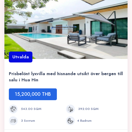
Utvalda
Prisbelönt lyxvilla med hisnande utsikt över bergen till
salu i Hua Hin
15,200,000 THB
543.00 SQM
392.00 SQM
3 Sovrum
4 Badrum