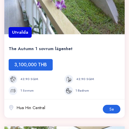
Utvalda
The Autumn 1 sovrum lägenhet
3,100,000 THB
42.90 SQM
42.90 SQM
1 Sovrum
1 Badrum
Hua Hin Central
Se