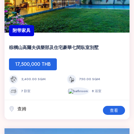
附带家具
棕櫚山高爾夫俱樂部及住宅豪華七間臥室別墅
17,500,000 THB
2,400.00 SQM
750.00 SQM
7 卧室
8 浴室
查姆
查看