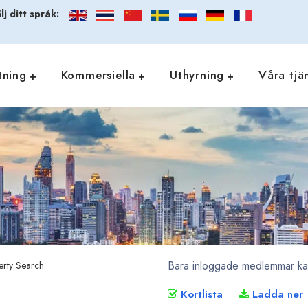
lj ditt språk:
tning
Kommersiella
Uthyrning
Våra tjä
Bara inloggade medlemmar kan 
Kortlista
Ladda ner