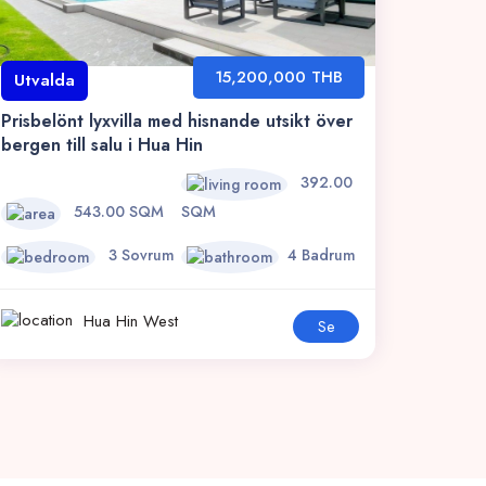
15,200,000 THB
Utvalda
Prisbelönt lyxvilla med hisnande utsikt över
bergen till salu i Hua Hin
392.00
543.00 SQM
SQM
3 Sovrum
4 Badrum
Hua Hin West
Se