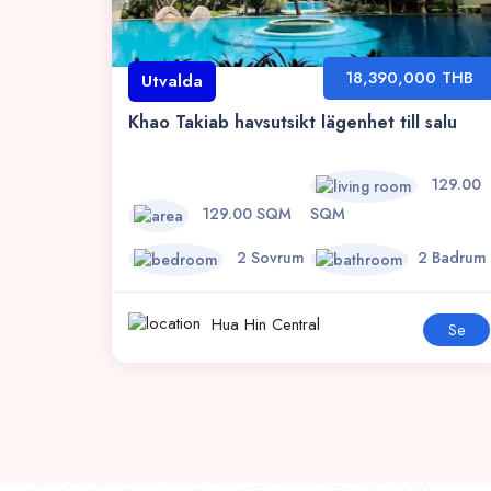
18,390,000 THB
Utvalda
Khao Takiab havsutsikt lägenhet till salu
129.00
129.00 SQM
SQM
2 Sovrum
2 Badrum
Hua Hin Central
Se