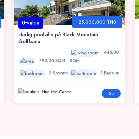
25,000,000 THB
Utvalda
Härlig poolvilla på Black Mountain
Golfbana
448.00
790.00 SQM
SQM
3 Sovrum
3 Badrum
Hua Hin Central
Se