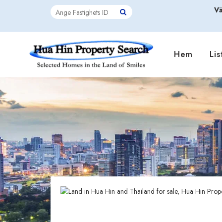
Vä
Hem
Lis