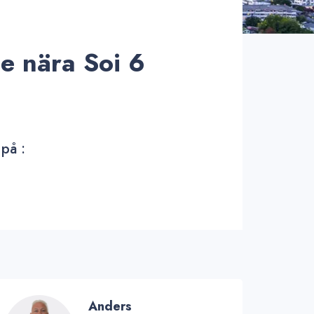
de nära Soi 6
 på :
Anders