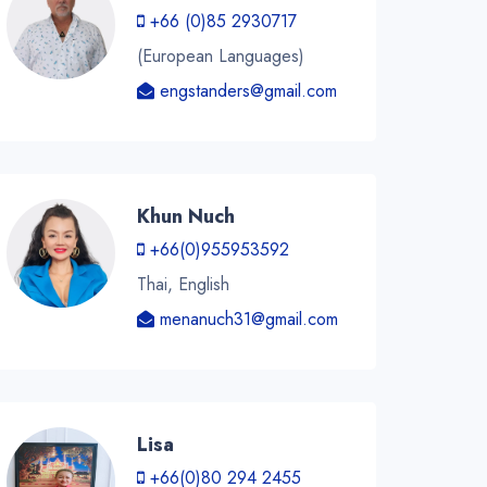
+66 (0)85 2930717
(European Languages)
engstanders@gmail.com
Khun Nuch
+66(0)955953592
Thai, English
menanuch31@gmail.com
Lisa
+66(0)80 294 2455