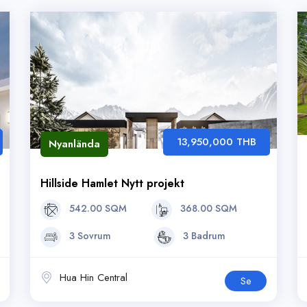
13,950,000 THB
Nyanlända
Hillside Hamlet Nytt projekt
542.00 SQM
368.00 SQM
3 Sovrum
3 Badrum
Hua Hin Central
Se