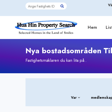
Vä
Hem
Lis
Nya bostadsområden Till
Fastighetsmäklaren du kan lita på..
Var
medlemskap