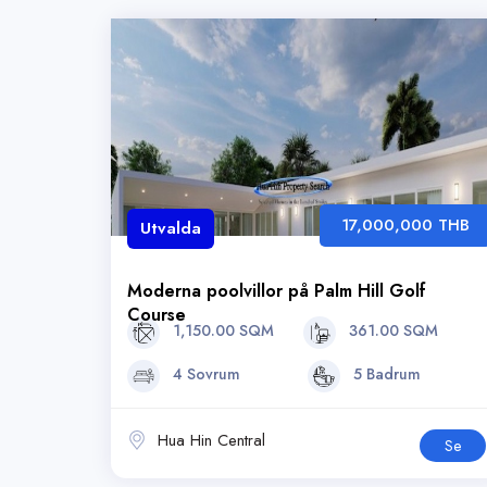
17,000,000 THB
Utvalda
Moderna poolvillor på Palm Hill Golf
Course
1,150.00 SQM
361.00 SQM
4 Sovrum
5 Badrum
Hua Hin Central
Se