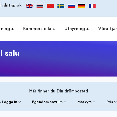
lj ditt språk:
tning
Kommersiella
Uthyrning
Våra tjä
 salu
Här finner du Din drömbostad
 Logga in
Egendom sovrum
Markyta
Pris