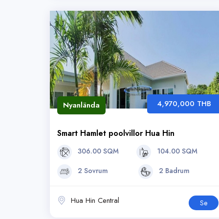
4,970,000 THB
Nyanlända
Smart Hamlet poolvillor Hua Hin
306.00 SQM
104.00 SQM
2 Sovrum
2 Badrum
Hua Hin Central
Se