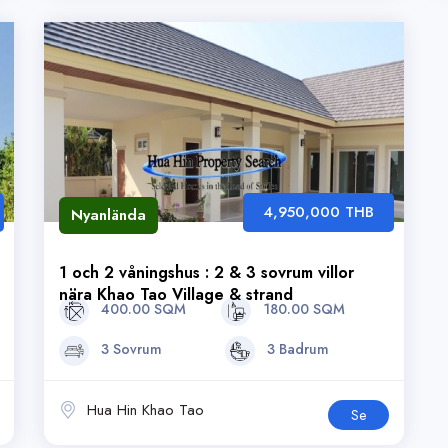
4,950,000 THB
Nyanlända
1 och 2 våningshus : 2 & 3 sovrum villor
nära Khao Tao Village & strand
400.00 SQM
180.00 SQM
3 Sovrum
3 Badrum
Hua Hin Khao Tao
Se