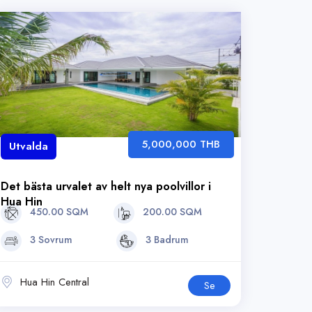
5,000,000 THB
Utvalda
Det bästa urvalet av helt nya poolvillor i
Hua Hin
450.00 SQM
200.00 SQM
3 Sovrum
3 Badrum
Hua Hin Central
Se