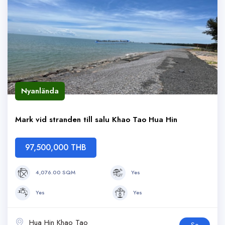
Nyanlända
Mark vid stranden till salu Khao Tao Hua Hin
97,500,000 THB
4,076.00 SQM
Yes
Yes
Yes
Hua Hin Khao Tao