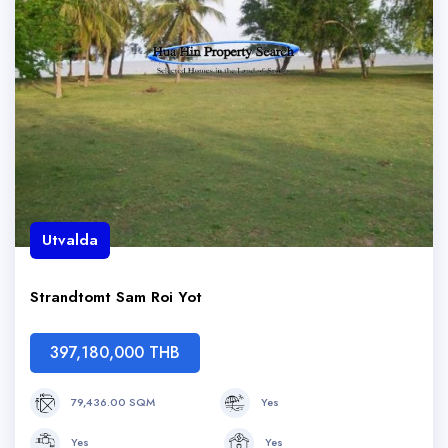
Utvalda
Strandtomt Sam Roi Yot
397,180,000 THB
79,436.00 SQM
Yes
Yes
Yes