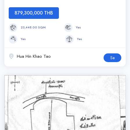
879,300,000 THB
23,448.00 SQM
Yes
Yes
Yes
Hua Hin Khao Tao
Se