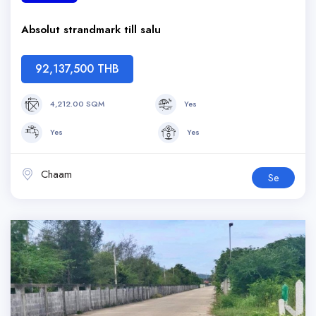
Absolut strandmark till salu
92,137,500 THB
4,212.00 SQM
Yes
Yes
Yes
Chaam
Se