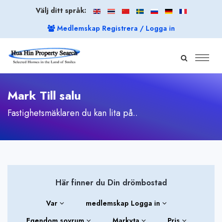
Välj ditt språk:
Medlemskap Registrera / Logga in
Mark Till salu
Fastighetsmäklaren du kan lita på..
Här finner du Din drömbostad
Var
medlemskap Logga in
Egendom sovrum
Markyta
Pris