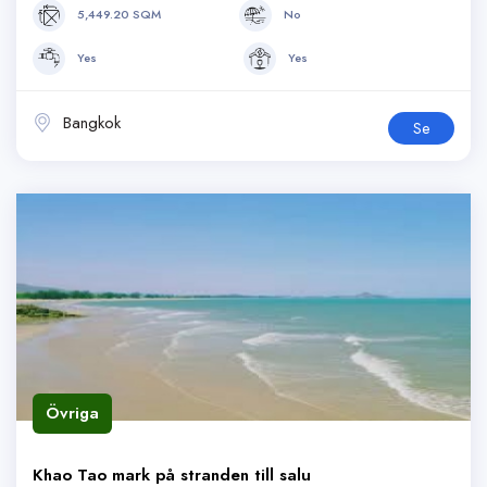
5,449.20 SQM
No
Yes
Yes
Bangkok
Se
Övriga
Khao Tao mark på stranden till salu