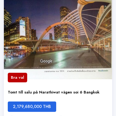
Bra val
Tomt till salu på Narathiwat vägen soi 6 Bangkok
2,179,680,000 THB