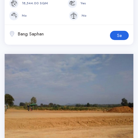
18,544.00 SQM
Yes
No
No
Bang Saphan
Se