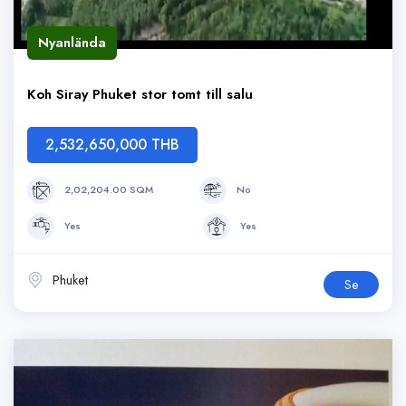
Nyanlända
Koh Siray Phuket stor tomt till salu
2,532,650,000 THB
2,02,204.00 SQM
No
Yes
Yes
Phuket
Se