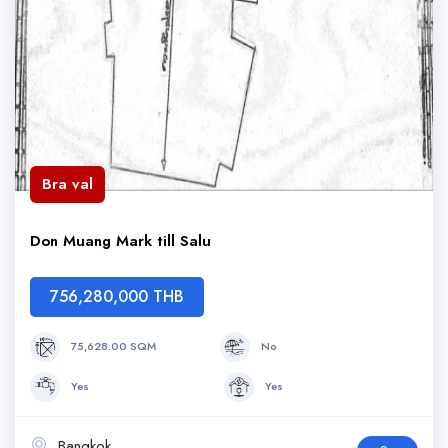
Bra val
Don Muang Mark till Salu
756,280,000 THB
75,628.00 SQM
No
Yes
Yes
Bangkok