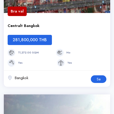
Bra val
Centralt Bangkok
281,800,000 THB
11,272.00 SQM
No
Yes
Yes
Bangkok
Se