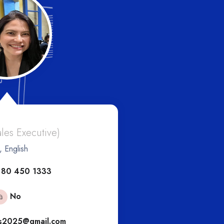
And
ales Executive)
, English
(Eur
 80 450 1333
+6
No
s2025@gmail.com
engs