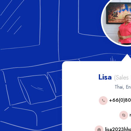
Lisa
les Manager)
(Sales
h
Thai, En
53592
+66(0)80
phorn
mail.com
lisa2023hh