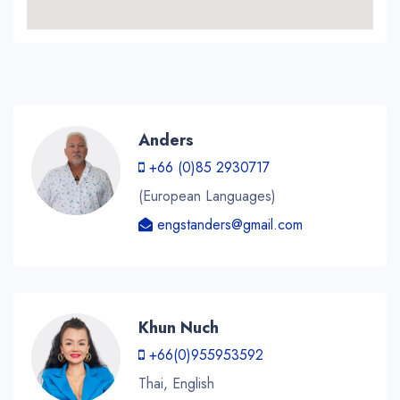
Anders
+66 (0)85 2930717
(European Languages)
engstanders@gmail.com
Khun Nuch
+66(0)955953592
Thai, English