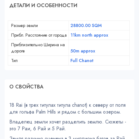
ДЕТАЛИ И ОСОБЕННОСТИ
Размер земли
28800.00 SQM
Прибл. Расстояние от города
11km north approx
Приблизительно Ширина на
дороге
50m approx
Тип
Full Chanot
О СВОЙСТВA
18 Rai (в трех титулах титула chanot) к северу от поля
для гольфа Palm Hills и рядом с большим озером.
Владелец земли хочет разделить землю. Сюжеты -
это 7 Раи, 6 Рай и 5 Рай.
Земля разумно оценена в 3 миллиона батов за Рай.