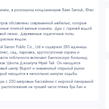
омнаты, в роскошном кондоминиуме Baan Sansuk, Khao
етров обставлены современной мебелью, которые
нные плиткой ванные комнаты. Душ с горячей водой.
овой печью. Деревянные отделочные полы.
красным видом.
 Sansiri Public Co., Ltd и содержит 283 единицы.
ес, сад, парковка, круглосуточная охрана и
ста поблизости включают Бангкокскую больницу,
 как Школа Джомтупа Муай Тай. Он находится
говый центр Bluport и знаменитый открытый рынок
орый находится в нескольких минутах ходьбы.
ум с 230-метровым бассейном с морской панорамой
 расположение на лучшей части пляжа Хуа Хин и