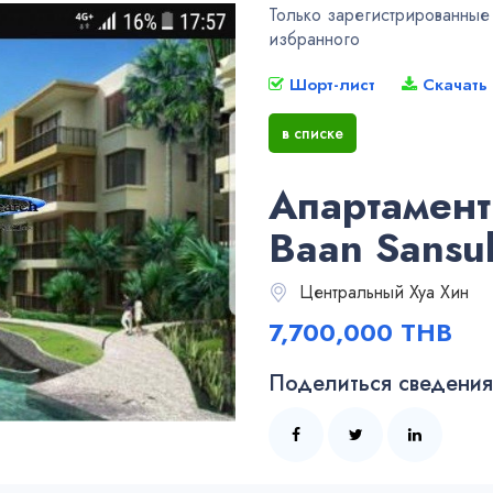
Только зарегистрированные у
избранного
Шорт-лист
Скачать
в списке
Апартамент
Baan Sansu
Центральный Хуа Хин
7,700,000 THB
Поделиться сведениям