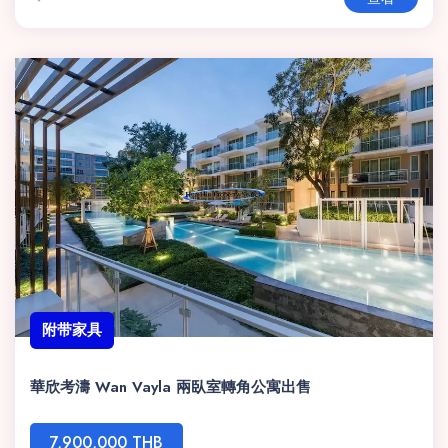
附带家具
華欣考濤 Wan Vayla 兩臥室轉角公寓出售
7,900,000 THB