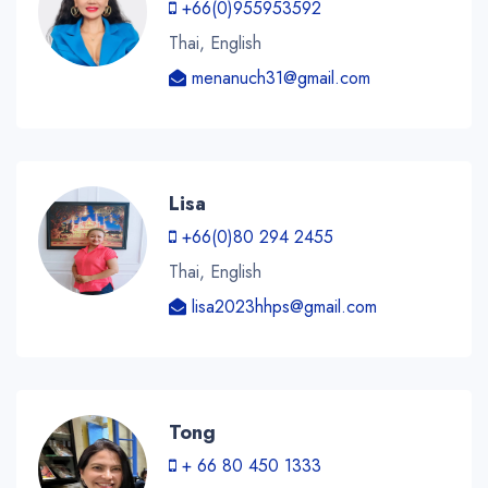
+66(0)955953592
Thai, English
menanuch31@gmail.com
Lisa
+66(0)80 294 2455
Thai, English
lisa2023hhps@gmail.com
Tong
+ 66 80 450 1333