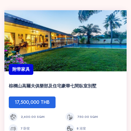
附带家具
棕櫚山高爾夫俱樂部及住宅豪華七間臥室別墅
17,500,000 THB
2,400.00 SQM
750.00 SQM
7 卧室
8 浴室