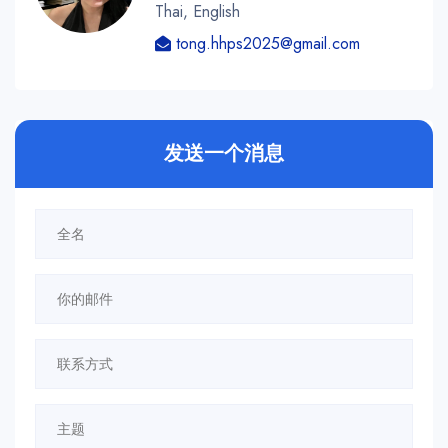
Thai, English
tong.hhps2025@gmail.com
发送一个消息