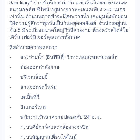
Sanctuary” จากตัวห้องสามารถมองเห็นวิวของทะเลและ
สนามกอล์ฟ ซีไพน์ อยู่ห่างจากทะเลแค่เพียง 200 เมตร
เท่านั้น ด้านบนดาดฟ้าจะมีสระว่ายน้ำและมุมนั่งพักผ่อน
ให้ความรู้สึกว่าทุกวันเป็นวันหยุดฮอลิเดย์. ตัวห้องอยู่บน
ชั้น 5 มีระเบียงขนาดใหญ่วิวที่สวยงาม ห้องครัวสไตล์โม
เดิร์น เฟอร์นิเจอร์คุณภาพทั้งหมด.
สิ่งอำนวยความสะดวก
- สระว่ายน้ำ (อินฟินิตี้) วิวทะเลและสนามกอล์ฟ
- ห้องออกกำลังกาย
- บริเวณล็อบบี้
- ลานจอดรถในร่ม
- เคเบิ้ลทีวี
- อินเตอร์เนต
- พนักงานรักษาความปลอดภัย 24 ช.ม.
- ระบบคีย์การ์ดและกล้องวงจรปิด
- ระบบสัญญานเตือนไฟไหม้