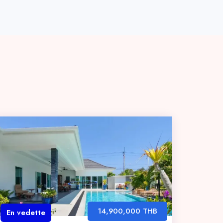
14,900,000 THB
En vedette