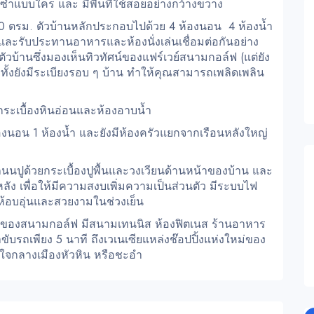
ซ้ำแบบใคร และ มีพื้นที่ใช้สอยอย่างกว้างขวาง
อย 500 ตรม. ตัวบ้านหลักประกอบไปด้วย 4 ห้องนอน 4 ห้องน้ำ
ละรับประทานอาหารและห้องนั่งเล่นเชื่อมต่อกันอย่าง
วบ้านซึ่งมองเห็นทิวทัศน์ของแฟร์เวย์สนามกอล์ฟ (แต่ยัง
กทั้งยังมีระเบียงรอบ ๆ บ้าน ทำให้คุณสามารถเพลิดเพลิน
กระเบื้องหินอ่อนและห้องอาบน้ำ
้องนอน 1 ห้องน้ำ และยังมีห้องครัวแยกจากเรือนหลังใหญ่
นนปูด้วยกระเบื้องปูพื้นและวงเวียนด้านหน้าของบ้าน และ
หลัง เพื่อให้มีความสงบเพิ่มความเป็นส่วนตัว มีระบบไฟ
ห้อบอุ่นและสวยงามในช่วงเย็น
าชิกของสนามกอล์ฟ มีสนามเทนนิส ห้องฟิตเนส ร้านอาหาร
บรถเพียง 5 นาที ถึงเวเนเซียแหล่งช๊อปปิ้งแห่งใหม่ของ
งใจกลางเมืองหัวหิน หรือชะอำ