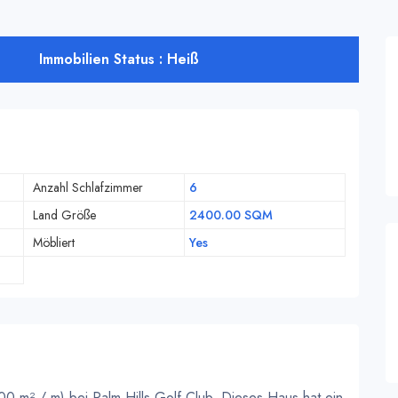
Immobilien Status : Heiß
Anzahl Schlafzimmer
6
Land Größe
2400.00 SQM
Möbliert
Yes
 m² / m) bei Palm Hills Golf Club. Dieses Haus hat ein