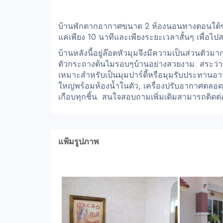
บ้านพักตากอากาศขนาด 2 ห้องนอนทางตอนใต้ของ
แค่เพียง 10 นาทีและเพียงระยะเวลาสั้นๆ เพื่อไป
บ้านหลังนี้อยู่ล๊อตหัวมุมจึงมีความเป็นส่วนตัวม
ตัวกระถางต้นไมรอบๆบ้านอย่างสวยงาม. สระว่าย
เหมาะสำหรับเป็นมุมปาร์ตี้หรือมุมรับประทานอ
ใหญ่พร้อมห้องน้ำในตัว, เครื่องปรับอากาศตลอดทั
เกือบทุกชิ้น. สนใจสอบถามเพิ่มเติมสามารถติดต
แฟ้มรูปภาพ