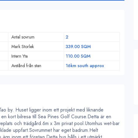
Antal sovrum
2
Mark Storlek
339.00 SQM
Intern Yta
110.00 SQM
Avstånd från stan
16km south approx
Tao by. Huset ligger inom ett projekt med liknande
 en kort bilresa till Sea Pines Golf Course.Detta är en
uteplats och trädgård.6m x 3m privat pool.Utomhus wet-bar
kaklade uppfart.Sovrummet har eget badrum.Helt
ägs inom ett företag.Detta hus hålls i ett utmärkt