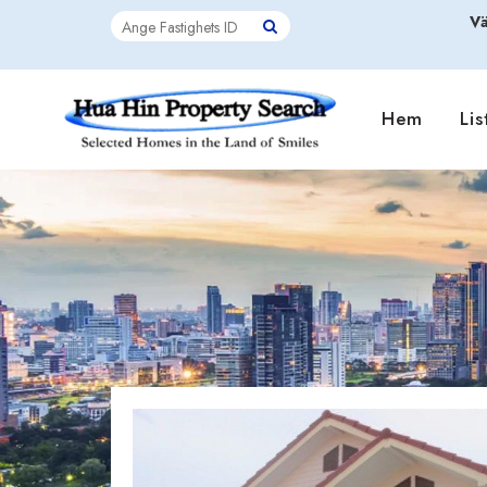
Vä
Hem
Lis