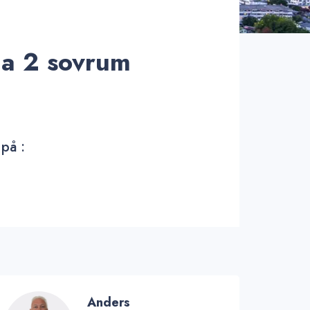
lla 2 sovrum
 på :
Anders