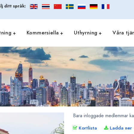
lj ditt språk:
tning
Kommersiella
Uthyrning
Våra tjä
Bara inloggade medlemmar kan 
Kortlista
Ladda ner