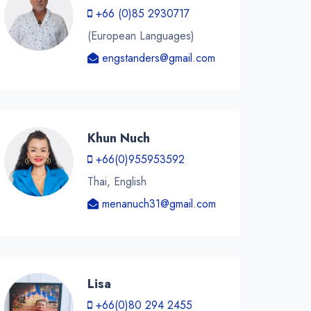
+66 (0)85 2930717
(European Languages)
engstanders@gmail.com
Khun Nuch
+66(0)955953592
Thai, English
menanuch31@gmail.com
Lisa
+66(0)80 294 2455