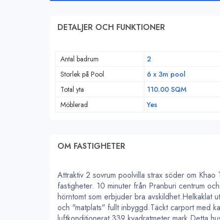
DETALJER OCH FUNKTIONER
Antal badrum
2
Storlek på Pool
6 x 3m pool
Total yta
110.00 SQM
Möblerad
Yes
OM FASTIGHETER
Attraktiv 2 sovrum poolvilla strax söder om Khao 
fastigheter. 10 minuter från Pranburi centrum och
hörntomt som erbjuder bra avskildhet.Helkaklat 
och "matplats" fullt inbyggd.Täckt carport med 
luftkonditionerat.339 kvadratmeter mark.Detta hus 