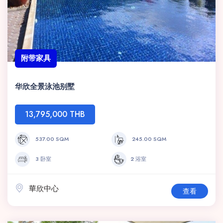
附带家具
华欣全景泳池别墅
13,795,000 THB
537.00 SQM
245.00 SQM
3 卧室
2 浴室
華欣中心
查看