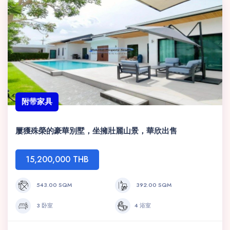
附带家具
屢獲殊榮的豪華別墅，坐擁壯麗山景，華欣出售
15,200,000 THB
543.00 SQM
392.00 SQM
3 卧室
4 浴室