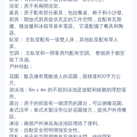
浴室：房子有兩間浴室。
家具：房子配有部分家具，包括餐桌、椅子和小沙發。
廚房：開放式廚房提供充足的工作空間，並配有瓦斯
爐、微波爐和冰箱等基本電器。 它還配備了餐具和陶
器。
臥室： 主臥室配有一張雙人床，其他臥室配有單人
床。
空調： 主臥室和一間客房均配有空調。 整個房子都安
裝了吊扇。
戶外特點：
花園：飯店擁有寬敞迷人的花園，面積達800平方公
尺。
游泳池：8m x 4m 的不規則泳池是放鬆和娛樂的理想場
所。
露台：房子的前面有一個漂亮的露台，可以俯瞰花園。
泰式涼亭：泰式木製涼亭位於花園後方，提供戶外用餐
區。
淋浴：兩個戶外淋浴為泳池區增添了便利。
安全：自動安全照明增強安全性。
隱私：房子和花園周圍有高牆和大門，確保隱私。