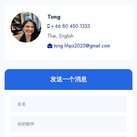
Tong
+ 66 80 450 1333
Thai, English
tong.hhps2025@gmail.com
发送一个消息