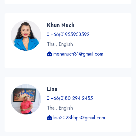
Khun Nuch
+66(0)955953592
Thai, English
menanuch31@gmail.com
Lisa
+66(0)80 294 2455
Thai, English
lisa2023hhps@gmail.com