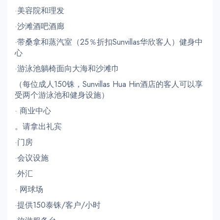
·美容院和理发
·沙滩酒吧酒廊
·带桑拿和蒸汽室（25％折扣Sunvillas华欣客人）健身中
心
·游泳池躺椅面向大海和沙滩巾
（每位成人150铢，Sunvillas Hua Hin酒店的客人可以享
受两个游泳池和健身设施）
· 商业中心
。请拿出礼宾
·门房
·会议设施
·外汇
· 网球场
·提供150泰铢/客户/小时