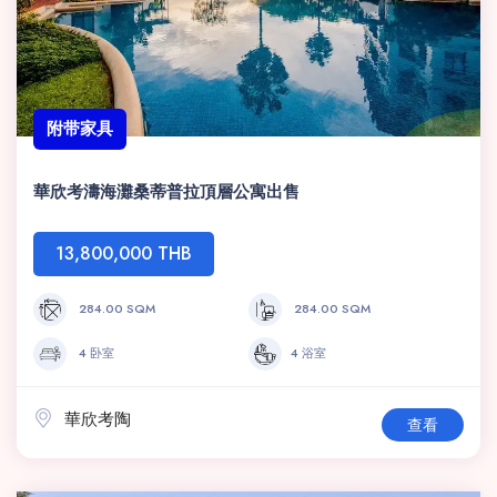
附带家具
華欣考濤海灘桑蒂普拉頂層公寓出售
13,800,000 THB
284.00 SQM
284.00 SQM
4 卧室
4 浴室
華欣考陶
查看