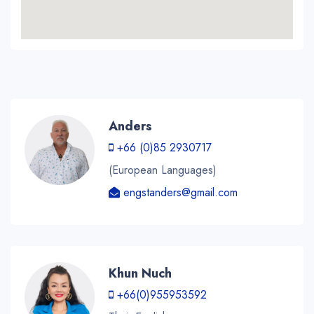
Anders
+66 (0)85 2930717
(European Languages)
engstanders@gmail.com
Khun Nuch
+66(0)955953592