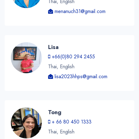
Thai, English
menanuch31@gmail.com
Lisa
+66(0)80 294 2455
Thai, English
lisa2023hhps@gmail.com
Tong
+ 66 80 450 1333
Thai, English