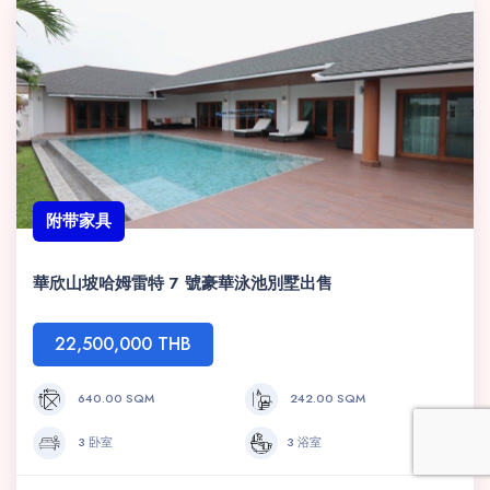
附带家具
華欣山坡哈姆雷特 7 號豪華泳池別墅出售
22,500,000 THB
640.00 SQM
242.00 SQM
3 卧室
3 浴室