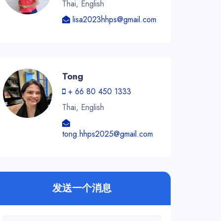
Thai, English
lisa2023hhps@gmail.com
Tong
+ 66 80 450 1333
Thai, English
tong.hhps2025@gmail.com
发送一个消息