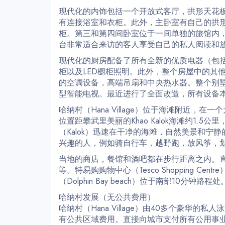
现代化的内饰包括一个开放式客厅，拱形天花
有连接浴室和衣柜。此外，主卧室有自己的拱
柜。第三和第四间卧室位于一间单独的旅馆内
台非常适合来访的客人享受自己的私人阅读和
现代化的厨房配备了所有全新的优质电器（包
柜以及LED橱柜照明。此外，整个房屋中的其
的空调设备，高端吊扇和中央热水器。整个别
型智能电视。最近进行了全面改造，所有设备
哈纳村（Hana Village）位于海滩附近，在
位置距攀武里美丽的Khao Kalok海滩约1.
（Kalok）迅速在干净的海滩，自然美景和
兴趣的人，例如骑自行车，越野跑，放风筝，
当地的商店，餐馆和酒吧都在步行距离之内。
等。特易购购物中心（Tesco Shopping C
（Dolphin Bay beach）位于南部10分钟路程处
哈纳村发展（无公共费用）
哈纳村（Hana Village）由40多个豪华
有公共区域费用。直接向城市支付所有公用事