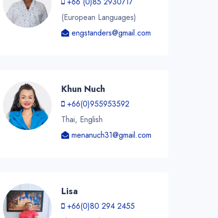
+66 (0)85 2930717
(European Languages)
engstanders@gmail.com
Khun Nuch
+66(0)955953592
Thai, English
menanuch31@gmail.com
Lisa
+66(0)80 294 2455