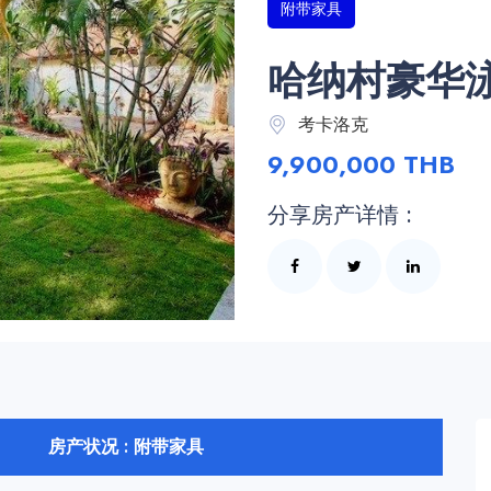
附带家具
哈纳村豪华
考卡洛克
9,900,000 THB
分享房产详情 :
房产状况 : 附带家具