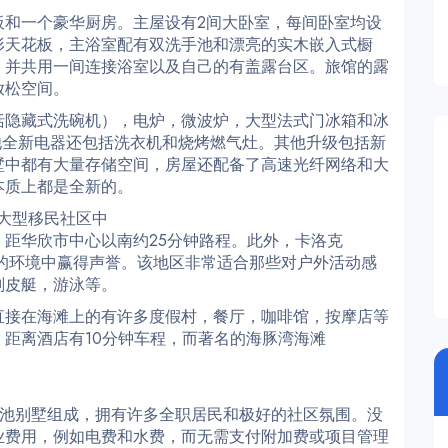
板和一个豪华厨房。主屋设有2间大卧室，每间卧室均设
形天花板，主浴室配有双洗手池和漂亮的实木嵌入式橱
，并共用一间连接浴室以及自己的有盖露台区。旅馆的露
放松空间。
括隐藏式洗碗机），电炉，微波炉，大型法式门冰箱和冰
他全新电器还包括洗衣机和烧烤燃气灶。其他升级包括新
墅中都有大量存储空间，房屋还配备了高速光纤网络和大
本质上都是全新的。
一个大型移民社区中
5公里，距华欣市中心以南约25分钟路程。此外，卡洛克
宁静的环境中赢得声誉。该地区非常适合那些对户外活动感
划皮艇，游泳等。
直接在海滩上的有许多度假村，餐厅，咖啡馆，按摩店等
entre）距离酒店有10分钟车程，而著名的海豚湾海滩
。
的私人泳池别墅组成，拥有许多全职居民和极好的社区氛围。没
业费用，例如电费和水费，而无需支付附加费或项目管理