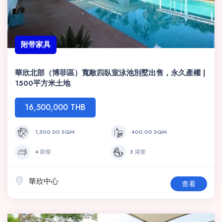
附带家具
華欣北部（博菲區）寬敞四臥室泳池別墅出售，永久產權 |
1500平方米土地
16,500,000 THB
1,500.00 SQM
400.00 SQM
4 卧室
5 浴室
華欣中心
查看