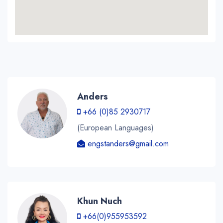
Anders
+66 (0)85 2930717
(European Languages)
engstanders@gmail.com
Khun Nuch
+66(0)955953592