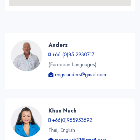
Anders
+66 (0)85 2930717
(European Languages)
engstanders@gmail.com
Khun Nuch
+66(0)955953592
Thai, English