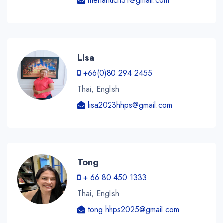
menanuch31@gmail.com
Lisa
+66(0)80 294 2455
Thai, English
lisa2023hhps@gmail.com
Tong
+ 66 80 450 1333
Thai, English
tong.hhps2025@gmail.com