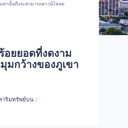
้วเท่านั้นถึงจะสามารถดาวน์โหลด
้อยยอดที่งดงาม
์มุมกว้างของภูเขา
หาริมทรัพย์บน :