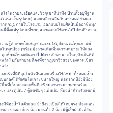
นใจในรายละเอียดและวิวภูเขาที่น่าทึ่ง บ้านตั้งอยู่ที่ฐาน
ินโฉนดเต็มรูปแบบ) และเพลิดเพลินกับสายลมอย่างต่อ
ามจากทุกมุมภายในโรงแรม ออกแบบโดยศิลปินมืออาชีพทุก
้านนี้ตั้งแต่รูปแบบที่ชาญฉลาดและใช้งานได้ไปจนถึงความ
มความรู้สึกที่สดใสเชิญชวนและวัสดุทั้งหมดมีคุณภาพดี
นในทุกห้อง (พร้อมมุ้งลวดเพื่อเพิ่มความสบาย) ให้แสง
กทุกห้องมีทางเดินตรงไปยังระเบียงขนาดใหญ่ซึ่งเป็นที่ที่
ิดเพลินไปกับสายลมที่คงที่จากภูเขาวิวสวยของสวนเขียว
งแจ้ง
งครัวที่ดีที่สุดในหัวหินและเครื่องใช้ไฟฟ้าทั้งหมดเป็น
นแบบถอดได้พิเศษในเกาะขนาดใหญ่ นอกจากนี้ยังมีห้อง
มีพื้นที่เก็บของและพื้นที่เตรียมอาหารมากมายพร้อม
ux และตู้เย็น / ตู้แช่ซัมซุงเพิ่มเติม ห้องน้ำสำหรับแขกมี
งมีห้องน้ำในตัวและเข้าถึงระเบียงได้โดยตรง ห้องนอน
งของขององค์กร ห้องนอนทั้ง 2 ห้องมีตู้เสื้อผ้าบิวท์อิน