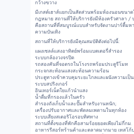
กว้างขวาง
มีเกสต์เฮาส์แยกเป็นสัดส่วนพร้อมห้องนอนขน
กฎหมาย สถานที่ให้บริการยังมีห้องครัวศาลา / บ
คือสถานที่ที่สมบูรณ์แบบสำหรับจัดงานปาร์ตี้มห
ความบันเทิง
สถานที่ให้บริการยังมีคุณสมบัติดังต่อไปนี้:
แผงเซลล์แสงอาทิตย์พร้อมแบตเตอรี่สำรอง
ระบบกล้องวงจรปิด
รถสองคันที่จอดรถในโรงรถพร้อมประตูรีโมท
กระจกสะท้อนแสงสะท้อนความร้อน
ประตูทางเข้าควบคุมระยะไกลและผนังความเป็นส
ระบบสปริงเกอร์
อินเทอร์เน็ตใยแก้วนำแสง
น้ำดื่มที่กรองแล้วในครัว
สำรองถังเก็บน้ำและปั๊มสำหรับงานหนัก;
เครื่องปรับอากาศและพัดลมเพดานในทุกห้อง
ระบบเสียงสเตอริโอรอบทิศทาง
สถานที่ตั้งของที่พักคือสามร้อยยอดเพียงไม่กี่ก
อาหารรีสอร์ทร้านค้าและตลาดมากมาย เทสโก้ป