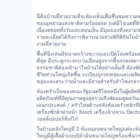
นี่คือบ้านที่สวยงามที่จะต้องเห็นเพื่อชื่นชมความส
ของอุทยานแห่งชาติสามร้อยยอด (แต่มีโฉนดที่ด
เนื่องตลอดทั้งวันและตอนเย็น มีมุมมองที่งดง
รายละเอียดได้รับการพิจารณาอย่างพิถีพิถันในบ
งามที่สวยงาม
พื้นที่นั่งเล่นมีขนาดกว้างขวางและเปิดโล่งพร้อ
ที่สุด มีประตูกระจกบานเลื่อนสูงจากพื้นจรดเพดา
ธรรมชาติส่องเข้ามาในบ้านได้อย่างเต็มที่ ห้องพั
ชีวิตส่วนใหญ่เกิดขึ้น ระเบียงถูกปกคลุมและเพล
ชอุ่มและสระว่ายน้ำและมีสายสำหรับลำโพงกลา
ห้องครัวเป็นของคณะรัฐมนตรีโดยหนึ่งในผู้ผลิตห้อ
ผลิตภัณฑ์ที่มีคุณภาพสูงสุดรวมถึงพัดลมดูดควั
เอนกประสงค์ / ครัวไทยด้านหลังห้องครัวหลักที่
เครื่องซักผ้าฝาหน้า Bosch เครื่องล้างจาน Electrol
วอลล์เปเปอร์ที่เก๋ไก๋
ในบ้านหลังใหญ่มี 2 ห้องนอนขนาดใหญ่แต่ละห้อ
ใหญ่มีตู้เสื้อผ้าแบบบิล์วอินขนาดใหญ่พร้อมชั้นวา