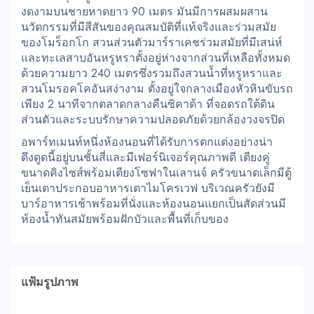
งดงามบนชายหาดยาว 90 เมตร มันมีการผสมผสาน
นวัตกรรมที่มีสีสันของคุณสมบัติที่แท้จริงและร่วมสมัย
ของโมร็อกโก สวนส่วนตัวมาร์ราเคชร่วมสมัยที่มีเสน่ห์
และทะเลสาบอันหรูหราตั้งอยู่ห่างจากส่วนที่เหลือทั้งหมด
ด้วยความยาว 240 เมตรซึ่งรวมถึงสวนน้ำที่หรูหราและ
สวนโมรอคโคอันสง่างาม ตั้งอยู่ใจกลางเมืองหัวหินขับรถ
เพียง 2 นาทีจากตลาดกลางคืนซิคาด้า ที่จอดรถใต้ดิน
ส่วนตัวและระบบรักษาความปลอดภัยด้วยกล้องวงจรปิด
อพาร์ทเมนท์หนึ่งห้องนอนที่ได้รับการตกแต่งอย่างน่า
ดึงดูดนี้อยู่บนชั้นสี่และมีเฟอร์นิเจอร์คุณภาพดี เตียงคู่
ขนาดคิงไซส์พร้อมเตียงโซฟาในเลานจ์ ครัวขนาดเล็กมีตู้
เย็นเตาประกอบอาหารเตาไมโครเวฟ บริเวณครัวยังมี
บาร์อาหารเช้าพร้อมที่นั่งและห้องนอนแยกเป็นสัดส่วนมี
ห้องน้ำทันสมัยพร้อมฝักบัวและพื้นที่เก็บของ
แฟ้มรูปภาพ