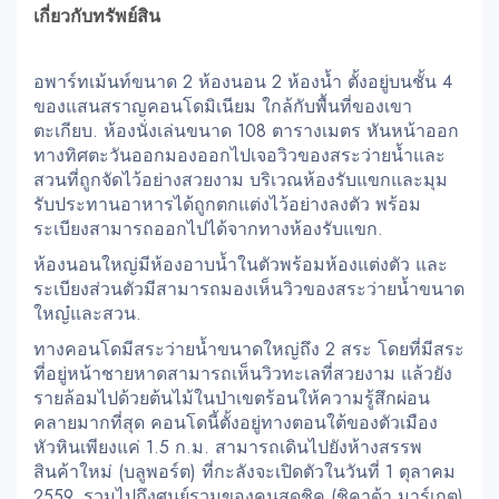
เกี่ยวกับทรัพย์สิน
อพาร์ทเม้นท์ขนาด 2 ห้องนอน 2 ห้องน้ำ ตั้งอยู่บนชั้น 4
ของแสนสราญคอนโดมิเนียม ใกล้กับพื้นที่ของเขา
ตะเกียบ. ห้องนั่งเล่นขนาด 108 ตารางเมตร หันหน้าออก
ทางทิศตะวันออกมองออกไปเจอวิวของสระว่ายน้ำและ
สวนที่ถูกจัดไว้อย่างสวยงาม บริเวณห้องรับแขกและมุม
รับประทานอาหารได้ถูกตกแต่งไว้อย่างลงตัว พร้อม
ระเบียงสามารถออกไปได้จากทางห้องรับแขก.
ห้องนอนใหญ่มีห้องอาบน้ำในตัวพร้อมห้องแต่งตัว และ
ระเบียงส่วนตัวมีสามารถมองเห็นวิวของสระว่ายน้ำขนาด
ใหญ๋และสวน.
ทางคอนโดมีสระว่ายน้ำขนาดใหญ่ถึง 2 สระ โดยที่มีสระ
ที่อยู่หน้าชายหาดสามารถเห็นวิวทะเลที่สวยงาม แล้วยัง
รายล้อมไปด้วยต้นไม้ในป่าเขตร้อนให้ความรู้สึกผ่อน
คลายมากที่สุด คอนโดนี้ตั้งอยู่ทางตอนใต้ของตัวเมือง
หัวหินเพียงแค่ 1.5 ก.ม. สามารถเดินไปยังห้างสรรพ
สินค้าใหม่ (บลูพอร์ต) ที่กะลังจะเปิดตัวในวันที่ 1 ตุลาคม
2559, รวมไปถึงศูนย์รวมของคนสุดชิค (ชิคาด้า มาร์เกต)