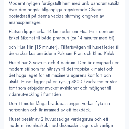
Modernt nyligen färdigställt hem med unik panoramautsikt
över den högsta tillgängliga registrerade Chanot
bostadsrätt på denna vackra sluttning omgiven av
ananasplantager.
Platsen ligger cirka 14 km söder om Hua Hins centrum.
Enkel åtkomst till både pranburi (ca 14 minuter med bil)
och Hua Hin [15 minuter]. Tillfartsvägen till huset leder till
de vackra kustområdena Paknam Pran och Khao Kalok.
Huset har 3 sovrum och 4 badrum. Den är designad i en
modern stil som tar hänsyn till det tropiska klimatet och
det höga läget för att maximera ägarens komfort och
utsikt. Huset ligger på en rymlig 4800 kvadratmeter stor
tomt som erbjuder mycket avskildhet och möjlighet till
vidareutveckling i framtiden.
Den 11 meter långa bräddbassängen verkar flyta in i
horisonten och är inramad av ett teakdäck.
Huset består av 2 huvudsakliga vardagsrum och ett
modernt inomhuskök med diskmaskin, ugn och vanliga