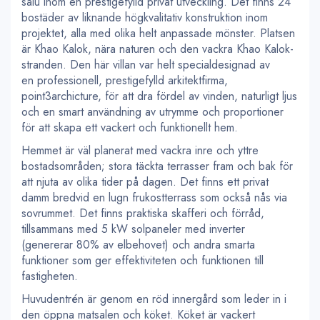
salu inom en prestigefylld privat utveckling. Det finns 24
bostäder av liknande högkvalitativ konstruktion inom
projektet, alla med olika helt anpassade mönster. Platsen
är Khao Kalok, nära naturen och den vackra Khao Kalok-
stranden. Den här villan var helt specialdesignad av
en professionell, prestigefylld arkitektfirma,
point3archicture, för att dra fördel av vinden, naturligt ljus
och en smart användning av utrymme och proportioner
för att skapa ett vackert och funktionellt hem.
Hemmet är väl planerat med vackra inre och yttre
bostadsområden; stora täckta terrasser fram och bak för
att njuta av olika tider på dagen. Det finns ett privat
damm bredvid en lugn frukostterrass som också nås via
sovrummet. Det finns praktiska skafferi och förråd,
tillsammans med 5 kW solpaneler med inverter
(genererar 80% av elbehovet) och andra smarta
funktioner som ger effektiviteten och funktionen till
fastigheten.
Huvudentrén är genom en röd innergård som leder in i
den öppna matsalen och köket. Köket är vackert