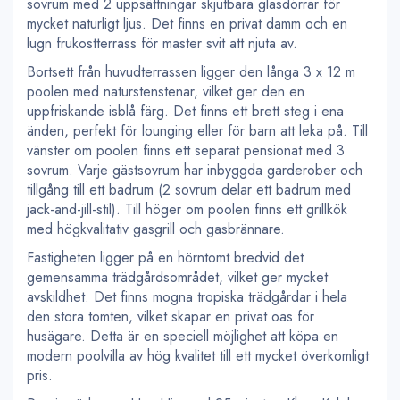
sovrum med 2 uppsättningar skjutbara glasdörrar för
mycket naturligt ljus. Det finns en privat damm och en
lugn frukostterrass för master svit att njuta av.
Bortsett från huvudterrassen ligger den långa 3 x 12 m
poolen med naturstenstenar, vilket ger den en
uppfriskande isblå färg. Det finns ett brett steg i ena
änden, perfekt för lounging eller för barn att leka på. Till
vänster om poolen finns ett separat pensionat med 3
sovrum. Varje gästsovrum har inbyggda garderober och
tillgång till ett badrum (2 sovrum delar ett badrum med
jack-and-jill-stil). Till höger om poolen finns ett grillkök
med högkvalitativ gasgrill och gasbrännare.
Fastigheten ligger på en hörntomt bredvid det
gemensamma trädgårdsområdet, vilket ger mycket
avskildhet. Det finns mogna tropiska trädgårdar i hela
den stora tomten, vilket skapar en privat oas för
husägare. Detta är en speciell möjlighet att köpa en
modern poolvilla av hög kvalitet till ett mycket överkomligt
pris.