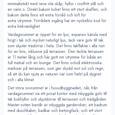
minimalistiskt med rena vita skåp, hyllor i rostfritt stål och
en varm ö. Direkt bakom köket finns ett stort skafferi, och
bakom detta finns ett extra förråd och loft för
extra utrymme. Förrådets ingång har en nyckellös kod för
extra bekvämlighet.
Vardagsrummet är öppet för en ljus, expansiv känsla med
högt i tak och mycket naturligt ljus, tack vare golv till tak
som skjuter trädörrar i hela. Det finns takfläktar i alla rum
för en bris, inklusive på terrassen. Den täckta terrassen
är 11 meter lång och har gott om utrymme för både en
full matsal och en lounge. Det finns också elektroniska
markiser på terrassen, som ger skydd mot sol och regn,
så att du kan njuta av naturen när som helst på dygnet
och i alla klimat.
Det stora sovrummet är i huvudbyggnaden, nås från
vardagsrummet via ett privat kontor med inbyggda golv till
tak bokhyllor och skjutdörrar till terrassen och trädgården.
Master-sviten består av inbyggda garderober; ett badrum
med duschkabin, badkar och betongfack; och ett stort