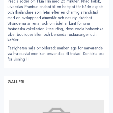
Precis söder om Hua Hin med 25 minuter, Khao Kalok,
utvecklas Pranburi snabbt till en hotspot för både expats
och thailändare som letar efter en charmig strandstad
med en avslappnad atmosfär och naturlig skönhet.
Stränderna är rena, och området är känt för sina
fantastiska cykelleder, kitesurfing, dess coola bohemiska
vibe, boutiqueställen och berömda restauranger och
kaféer.
Fastigheten säljs omöblerad; marken ägs för närvarande
via hyresavtal men kan omvandlas till fristad. Kontakta oss
för visning !!
GALLERI