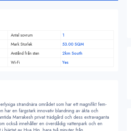
Antal sovrum
1
Mark Storlek
53.00 SQM
Avstånd från stan
2km South
Wi-Fi
Yes
lyxiga strandnära området som har ett magnifikt fem-
en har en färgstark innovativ blandning av äkta och
amtida Marrakesh privat trädgård och dess extravaganta
 som också innehåller en överdådig vattenpark och en
i hjärtat av Hua Hin, bara två minuter från