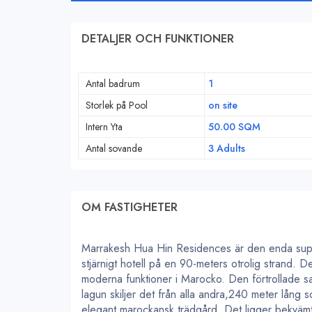
DETALJER OCH FUNKTIONER
Antal badrum
1
Storlek på Pool
on site
Intern Yta
50.00 SQM
Antal sovande
3 Adults
OM FASTIGHETER
Marrakesh Hua Hin Residences är den enda super
stjärnigt hotell på en 90-meters otrolig strand. D
moderna funktioner i Marocko. Den förtrollade s
lagun skiljer det från alla andra,240 meter lång
elegant marockansk trädgård. Det ligger bekvämt 