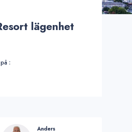
esort lägenhet
 på :
Anders