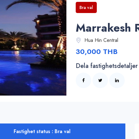
Bra val
Marrakesh R
Hua Hin Central
30,000 THB
Dela fastighetsdetaljer
Fastighet status : Bra val