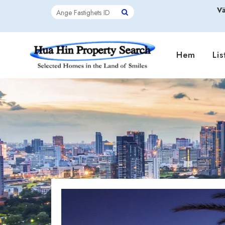
Vä
Hem
Lis