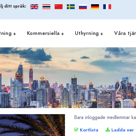
lj ditt språk:
tning
Kommersiella
Uthyrning
Våra tjä
Bara inloggade medlemmar kan 
Kortlista
Ladda ner