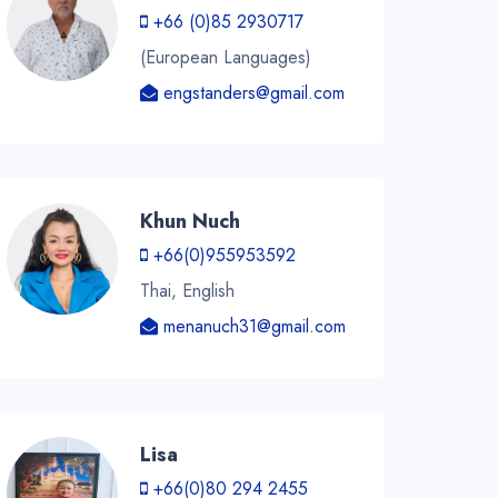
+66 (0)85 2930717
(European Languages)
engstanders@gmail.com
Khun Nuch
+66(0)955953592
Thai, English
menanuch31@gmail.com
Lisa
+66(0)80 294 2455