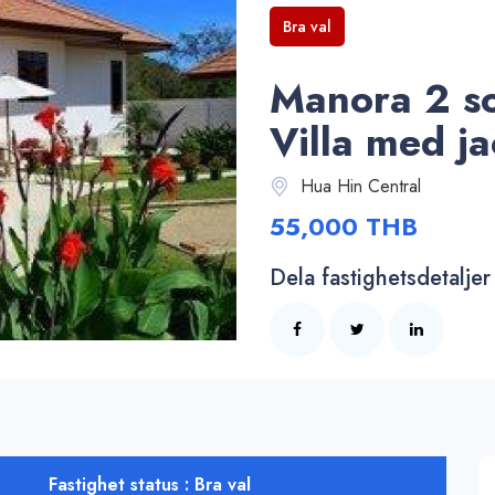
Bra val
Manora 2 so
Villa med ja
Hua Hin Central
55,000 THB
Dela fastighetsdetaljer
Fastighet status : Bra val