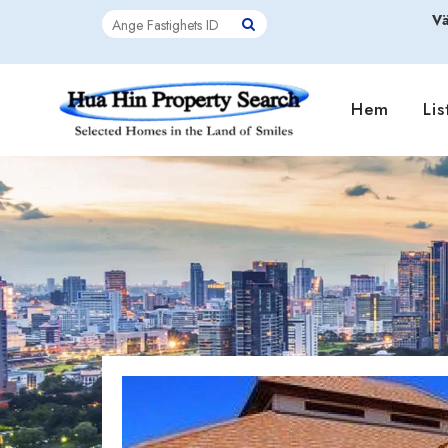
Vä
Hem
Lis