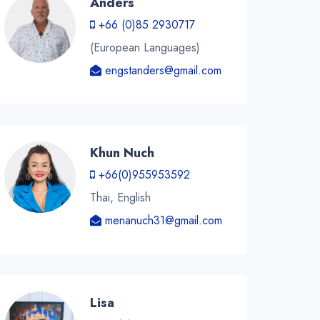
Anders
+66 (0)85 2930717
(European Languages)
engstanders@gmail.com
Khun Nuch
+66(0)955953592
Thai, English
menanuch31@gmail.com
Lisa