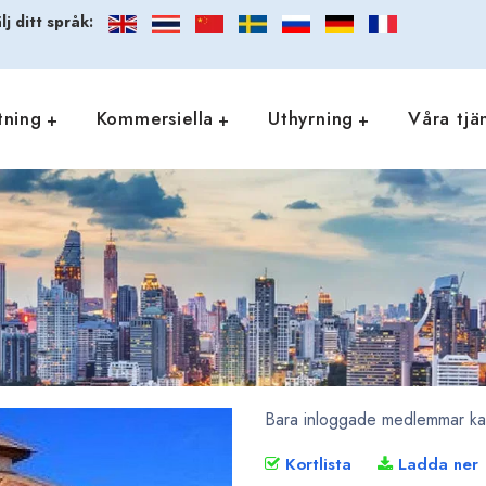
lj ditt språk:
tning
Kommersiella
Uthyrning
Våra tjä
Bara inloggade medlemmar kan 
Kortlista
Ladda ner