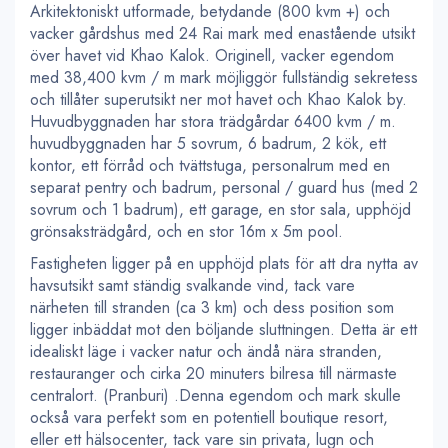
Arkitektoniskt utformade, betydande (800 kvm +) och
vacker gårdshus med 24 Rai mark med enastående utsikt
över havet vid Khao Kalok. Originell, vacker egendom
med 38,400 kvm / m mark möjliggör fullständig sekretess
och tillåter superutsikt ner mot havet och Khao Kalok by.
Huvudbyggnaden har stora trädgårdar 6400 kvm / m.
huvudbyggnaden har 5 sovrum, 6 badrum, 2 kök, ett
kontor, ett förråd och tvättstuga, personalrum med en
separat pentry och badrum, personal / guard hus (med 2
sovrum och 1 badrum), ett garage, en stor sala, upphöjd
grönsaksträdgård, och en stor 16m x 5m pool.
Fastigheten ligger på en upphöjd plats för att dra nytta av
havsutsikt samt ständig svalkande vind, tack vare
närheten till stranden (ca 3 km) och dess position som
ligger inbäddat mot den böljande sluttningen. Detta är ett
idealiskt läge i vacker natur och ändå nära stranden,
restauranger och cirka 20 minuters bilresa till närmaste
centralort. (Pranburi) .Denna egendom och mark skulle
också vara perfekt som en potentiell boutique resort,
eller ett hälsocenter, tack vare sin privata, lugn och