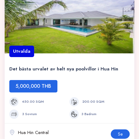
Utvalda
Det bästa urvalet av helt nya poolvillor i Hua Hin
5,000,000 THB
450.00 SQM
200.00 SQM
3 Sovrum
3 Badrum
Hua Hin Central
Se