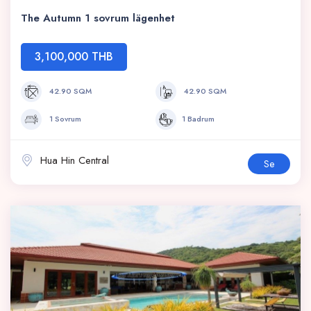
The Autumn 1 sovrum lägenhet
3,100,000 THB
42.90 SQM
42.90 SQM
1 Sovrum
1 Badrum
Hua Hin Central
Se