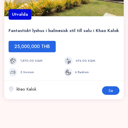
Utvalda
Fantastiskt lyxhus i balinesisk stil till salu i Khao Kalok
25,000,000 THB
1,870.00 SQM
476.00 SQM
5 Sovrum
6 Badrum
khao Kalok
Se