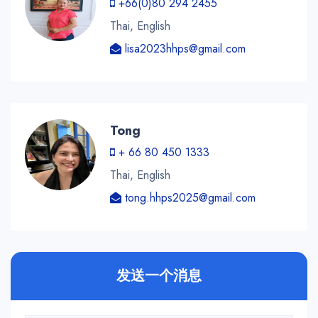
+66(0)80 294 2455
Thai, English
lisa2023hhps@gmail.com
Tong
+ 66 80 450 1333
Thai, English
tong.hhps2025@gmail.com
发送一个消息