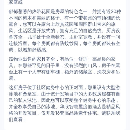
家庭或
郁郁葱葱的热带花园是房屋的特色之一，并拥有近20种
不同的树木和美丽的格子。有一个带餐桌的带顶棚的长
露台，您可以在露台上欣赏花园和周围群山带来的凉
风。生活区是开放式的，拥有充足的自然光线。厨房设
备齐全，几乎处于全新状态。主卧室宽敞，并设有一间
连接浴室。每个房间都有防蚊纱窗，每个房间都装有空
调，以增加舒适感。
该物业出售的家具齐全，有品位，舒适，高品质的家
具。在那些罕见的日子里，没有强烈的山风，房子在露
台上有一个大型有棚车棚，额外的储藏室，洗衣房和吊
扇。
这所房子位于社区健身中心的正对面，那里设有大型游
泳池和桑拿室。由于该开发项目中的大多数房屋都有自
己的私人泳池，因此您可以享受整个健身中心的乐趣，
并全权享受自己的泳池。华欣智慧屋度假酒店是精品风
格的开发项目，仅开发16套高品质豪华住宅。请联系我
们查看！