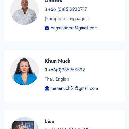
Anders
+66 (0)85 2930717
(European Languages)
engstanders@gmail.com
Khun Nuch
+66(0)955953592
Thai, English
menanuch31@gmail.com
Lisa