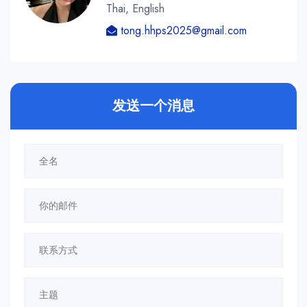
Thai, English
tong.hhps2025@gmail.com
发送一个消息