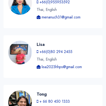
+66(0)955953592
Thai, English
menanuch31@gmail.com
Lisa
+66(0)80 294 2455
Thai, English
lisa2023hhps@gmail.com
Tong
+ 66 80 450 1333