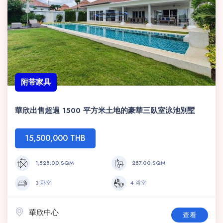
附带家具
華欣出售超過 1500 平方米土地的豪華三臥室泳池別墅
15,500,000 THB
1,528.00 SQM
287.00 SQM
3 卧室
4 浴室
華欣中心
查看