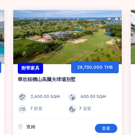
28,750,000 THB
附带家具
華欣棕櫚山高爾夫球場別墅
2,600.00 SQM
600.00 SQM
7 卧室
7 浴室
查姆
查看