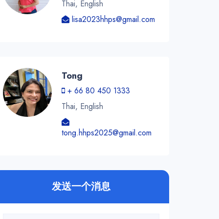
Thai, English
lisa2023hhps@gmail.com
Tong
+ 66 80 450 1333
Thai, English
tong.hhps2025@gmail.com
发送一个消息