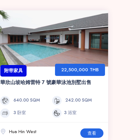
22,500,000 THB
附带家具
華欣山坡哈姆雷特 7 號豪華泳池別墅出售
640.00 SQM
242.00 SQM
3 卧室
3 浴室
Hua Hin West
查看