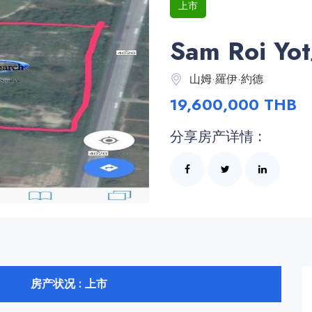
上市
Sam Roi
山姆·羅伊·約德
19,600,000 THB
分享房产详情 :
房产状况 : 上市