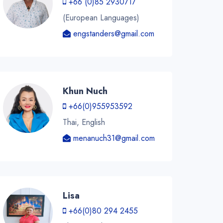
+66 (0)85 2930717
(European Languages)
engstanders@gmail.com
Khun Nuch
+66(0)955953592
Thai, English
menanuch31@gmail.com
Lisa
+66(0)80 294 2455