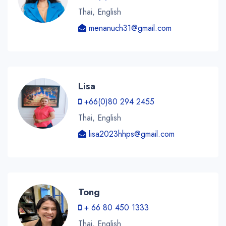
Thai, English
menanuch31@gmail.com
Lisa
+66(0)80 294 2455
Thai, English
lisa2023hhps@gmail.com
Tong
+ 66 80 450 1333
Thai, English