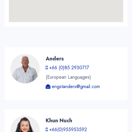
Anders
+66 (0)85 2930717
(European Languages)
engstanders@gmail.com
Khun Nuch
+66(0)955953592