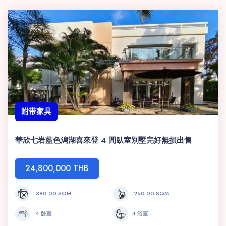
附带家具
華欣七岩藍色潟湖喜來登 4 間臥室別墅完好無損出售
24,800,000 THB
390.00 SQM
260.00 SQM
4 卧室
4 浴室