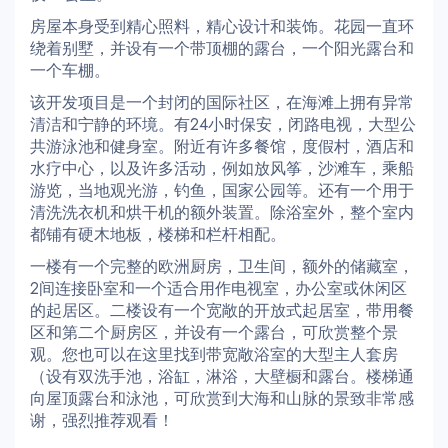
房屋本身受到精心照料，精心设计和装饰。花园一直环
绕着别墅，并设有一个带顶棚的露台，一个阳光露台和
一个车棚。
该开发项目是一个封闭的国际社区，在海滩上拥有异常
清洁和宁静的环境。有24小时保安，闭路电视，大型公
共游泳池和健身室。附近有许多餐馆，度假村，酒店和
水疗中心，以及许多活动，例如放风筝，沙滩车，乘船
游览，当地观光游，钓鱼，国家公园等。还有一个用于
清洗洗衣机和烘干机的额外装置。除浴室外，整个室内
都铺有硬木地板，楼梯和栏杆相配。
一楼有一个完整的欧洲厨房，卫生间，额外的储藏室，
2间连接卧室和一个适合用作电视室，办公室或休闲区
的起居区。二楼设有一个宽敞的开放式起居室，带用餐
区和第二个厨房区，并设有一个露台，可欣赏整个景
观。您也可以在这里找到带宽敞浴室的大型主人套房
（设有双洗手池，浴缸，淋浴，大壁橱和露台。楼梯通
向屋顶露台和泳池，可欣赏到大海和山脉的景致非常感
谢，强烈推荐观看！