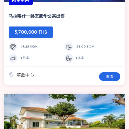
马拉喀什一卧室豪华公寓出售
5,700,000 THB
49.25 SQM
53.00 SQM
1 卧室
1 浴室
華欣中心
查看