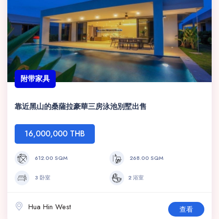
附带家具
靠近黑山的桑薩拉豪華三房泳池別墅出售
16,000,000 THB
612.00 SQM
268.00 SQM
3 卧室
2 浴室
Hua Hin West
查看