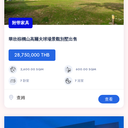
附带家具
華欣棕櫚山高爾夫球場景觀別墅出售
28,750,000 THB
2,600.00 SQM
600.00 SQM
7 卧室
7 浴室
查姆
查看