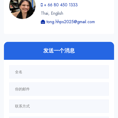
+ 66 80 450 1333
Thai, English
tong.hhps2025@gmail.com
发送一个消息