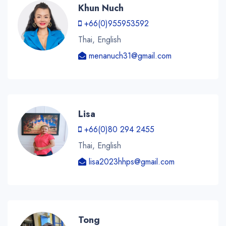
Khun Nuch
+66(0)955953592
Thai, English
menanuch31@gmail.com
Lisa
+66(0)80 294 2455
Thai, English
lisa2023hhps@gmail.com
Tong