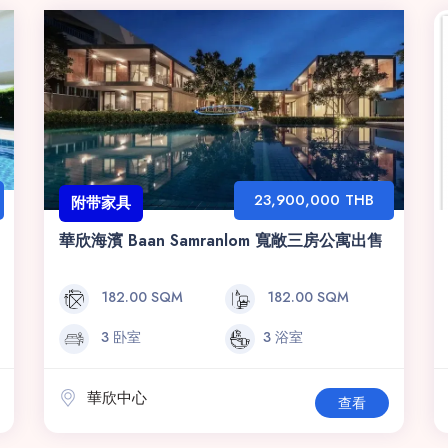
23,900,000 THB
附带家具
華欣海濱 Baan Samranlom 寬敞三房公寓出售
182.00 SQM
182.00 SQM
3 卧室
3 浴室
華欣中心
查看