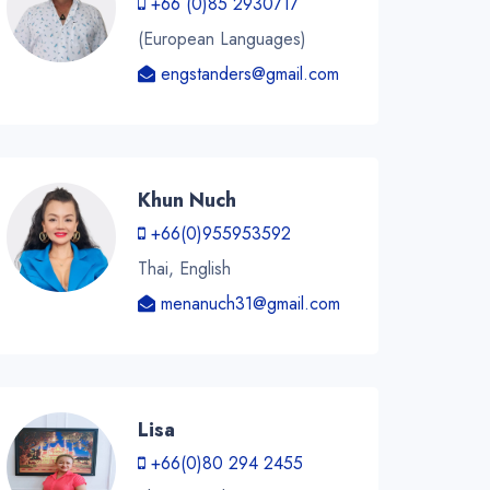
+66 (0)85 2930717
(European Languages)
engstanders@gmail.com
Khun Nuch
+66(0)955953592
Thai, English
menanuch31@gmail.com
Lisa
+66(0)80 294 2455