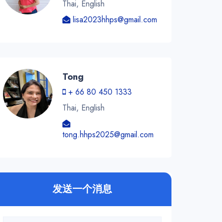
Thai, English
lisa2023hhps@gmail.com
Tong
+ 66 80 450 1333
Thai, English
tong.hhps2025@gmail.com
发送一个消息